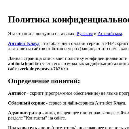
Политика конфиденциальнос
Эта страница доступна на языках:
Русском
и
Английском
.
Антибот Клауд
- это облачный онлайн-сервис и PHP скрип
для защиты сайтов от ботов и угроз (защищает от спама, ха
Данная страница описывает политику конфиденциальности и
antibot.cloud
без учета его возможных модификаций админи
сайта
zerkalnye-prava-7k2r.ru
.
Определение понятий:
Антибот
- скрипт (программное обеспечение) на языке про
Облачный сервис
- сервер онлайн-сервиса Антибот Клауд.
Администратор
- лицо, владеющее или управляющее сайт
разделе "Контакты" на сайте.
Пользователь
- лицо (посетитель), посещающее и использу