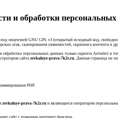
ти и обработки персональных
т под лицензией GNU GPL v3 (открытый исходный код, свободно
керских атак, сканирования уязвимостей, скрапинга контента и д
 обработки персональных данных только скрипта Антибот в том
стратором сайта
zerkalnye-prava-7k2r.ru
. Данная страница не о
граммирования PHP.
ом
zerkalnye-prava-7k2r.ru
и являющееся оператором персональн
ющее сайт с помощью интернет браузера.