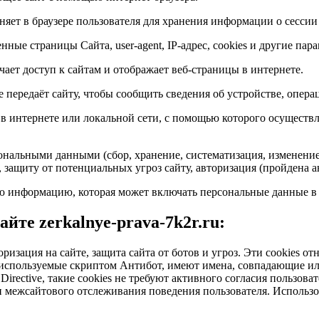
яет в браузере пользователя для хранения информации о сессии
нные страницы Сайта, user-agent, IP-адрес, cookies и другие пар
ает доступ к сайтам и отображает веб-страницы в интернете.
е передаёт сайту, чтобы сообщить сведения об устройстве, опера
в интернете или локальной сети, с помощью которого осуществ
ональными данными (сбор, хранение, систематизация, изменение,
, защиту от потенциальных угроз сайту, авторизация (пройдена а
 информацию, которая может включать персональные данные в ц
йте zerkalnye-prava-7k2r.ru:
оризация на сайте, защита сайта от ботов и угроз. Эти cookies 
e, используемые скриптом Антибот, имеют имена, совпадающие 
irective, такие cookies не требуют активного согласия пользоват
 межсайтового отслеживания поведения пользователя. Использов