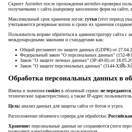
Скрипт Антибот после прохождения антибот-проверки пользо
получаемыми с сайта (например заполнение форм на сайте, в
Максимальный срок хранения логов:
сутки
(этот период ука
учитываются резервные копии и сроки их хранения создавае
Пользователь вправе обратиться к администратору сайта с з
международными законами и стандартами как:
Общий регламент по защите данных (GDPR) от 27.04.2
Федеральный закон "О персональных данных" (152-ФЗ)
Закон "О защите личных данных" (ЗР-49-Н) от 18.05.2
Закон "О защите персональных данных" (3144-XIმს-Xმპ)
Обработка персональных данных в об
Имена и значения
cookies
в облачный сервис
не передаются
технические характеристики), а также IP-адрес пользователя
Цель:
анализ данных для защиты сайта от ботов и угроз.
Расположение облачного сервера для обработки:
Российска
Хранение:
персональные данные не сохраняются (логи персо
позволяют идентифицировать пользователя.